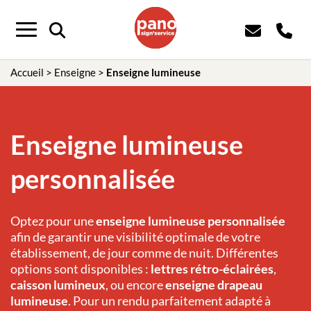
Panneau de gestion des cookies
Menu
Accueil
>
Enseigne
>
Enseigne lumineuse
Enseigne lumineuse
personnalisée
Optez pour une
enseigne lumineuse
personnalisée
afin de garantir une visibilité optimale de votre
établissement, de jour comme de nuit. Différentes
options sont disponibles :
lettres rétro-éclairées
,
caisson lumineux
, ou encore
enseigne drapeau
lumineuse
. Pour un rendu parfaitement adapté à