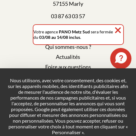
57155 Marly
03 87 63 03 57
Votre agence
PANO Metz Sud
sera fermée
du
03/08 au 14/08 inclus
.
Qui sommes-nous ?
Actualités
Foire aux questions
Mentions légales
Nous utilisons, avec votre consentement, des cookies et,
sur les appareils mobiles, des identifiants publicitaires afin
Plan du site
de mesurer l'audience de notre site, d'évaluer les
Politique de confidentialité
performances de nos campagnes publicitaires et, si vous
l'acceptez, de personnaliser les annonces qui vous sont
Conditions générales de vente
proposées. Google peut également utiliser ces données
pour diffuser et mesurer des annonces personnalisées ou
Gestion des cookies
non personnalisées. Vous pouvez accepter, refuser ou
personnaliser votre choix à tout moment en cliquant sur «
Personnaliser ».
NOUS CONTACTER