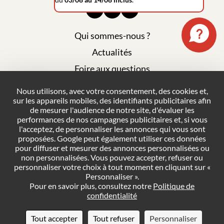
Qui sommes-nous ?
Actualités
Foire aux questions
Mentions légales
Nous utilisons, avec votre consentement, des cookies et,
sur les appareils mobiles, des identifiants publicitaires afin
Plan du site
de mesurer l'audience de notre site, d'évaluer les
Politique de confidentialité
performances de nos campagnes publicitaires et, si vous
l'acceptez, de personnaliser les annonces qui vous sont
Conditions générales de vente
proposées. Google peut également utiliser ces données
pour diffuser et mesurer des annonces personnalisées ou
Gestion des cookies
non personnalisées. Vous pouvez accepter, refuser ou
personnaliser votre choix à tout moment en cliquant sur «
Personnaliser ».
NOUS CONTACTER
Pour en savoir plus, consultez notre
Politique de
confidentialité
DEMANDER UN DEVIS
Tout accepter
Tout refuser
Personnaliser