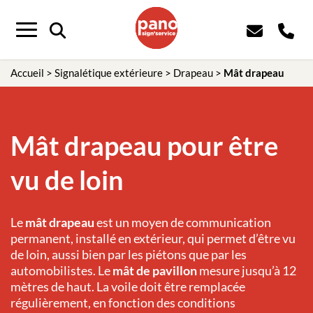
Panneau de gestion des cookies
Menu
Accueil
>
Signalétique extérieure
>
Drapeau
>
Mât drapeau
Mât drapeau pour être
vu de loin
Le
mât drapeau
est un moyen de communication
permanent, installé en extérieur, qui permet d’être vu
de loin, aussi bien par les piétons que par les
automobilistes. Le
mât de pavillon
mesure jusqu’à 12
mètres de haut. La voile doit être remplacée
régulièrement, en fonction des conditions