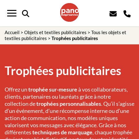
Panneau de gestion des cookies
Menu
Accueil
>
Objets et textiles publicitaires
>
Tous les objets et
textiles publicitaires
>
Trophées publicitaires
Trophées publicitaires
Offrez un
trophée sur-mesure
à vos collaborateurs,
clients, partenaires ou lauréats grâce à notre
collection de
trophées personnalisables
. Qu’il s’agisse
d’un événement, d’une récompense interne ou d’une
action de communication, nos modèles uniques
valorisent vos messages avec élégance. Grâce à nos
différentes
techniques de marquage
, chaque trophée