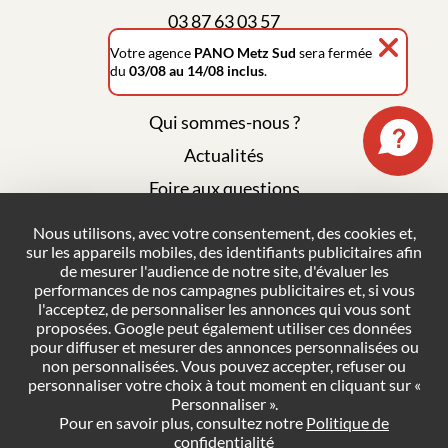
03 87 63 03 57
Votre agence
PANO Metz Sud
sera fermée
du
03/08 au 14/08 inclus
.
Qui sommes-nous ?
Actualités
Foire aux questions
Mentions légales
Nous utilisons, avec votre consentement, des cookies et,
sur les appareils mobiles, des identifiants publicitaires afin
Plan du site
de mesurer l'audience de notre site, d'évaluer les
Politique de confidentialité
performances de nos campagnes publicitaires et, si vous
l'acceptez, de personnaliser les annonces qui vous sont
Conditions générales de vente
proposées. Google peut également utiliser ces données
pour diffuser et mesurer des annonces personnalisées ou
Gestion des cookies
non personnalisées. Vous pouvez accepter, refuser ou
personnaliser votre choix à tout moment en cliquant sur «
Personnaliser ».
NOUS CONTACTER
Pour en savoir plus, consultez notre
Politique de
confidentialité