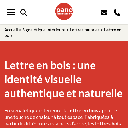
Panneau de gestion des cookies
Menu
Accueil
>
Signalétique intérieure
>
Lettres murales
>
Lettre en
bois
Lettre en bois : une
identité visuelle
authentique et naturelle
En signalétique intérieure, la
lettre en bois
apporte
une touche de chaleur à tout espace. Fabriquées à
partir de différentes essences d’arbre, les
lettres bois