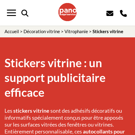
Panneau de gestion des cookies
Menu
Accueil
>
Décoration vitrine
>
Vitrophanie
>
Stickers vitrine
Stickers vitrine : un
support publicitaire
efficace
Les
stickers vitrine
sont des adhésifs décoratifs ou
informatifs spécialement conçus pour être apposés
sur les surfaces vitrées des fenêtres ou vitrines.
Entièrement personnalisable, ces
autocollants pour