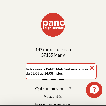
147 rue du ruisseau
57155 Marly
03 87 63 03 57
Votre agence
PANO Metz Sud
sera fermée
du
03/08 au 14/08 inclus
.
Qui sommes-nous ?
Actualités
Foire aux questions